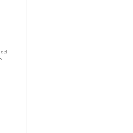
 del
es