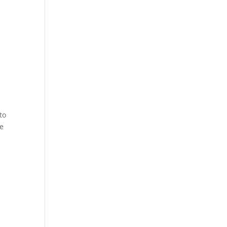
to
ue