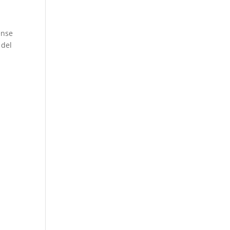
ense
 del