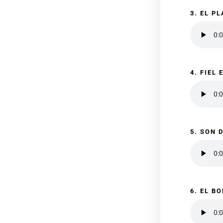
3. EL P
4. FIEL
5. SON 
6. EL B