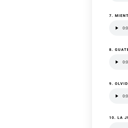
7. MIEN
8. GUA
9. OLVI
10. LA 