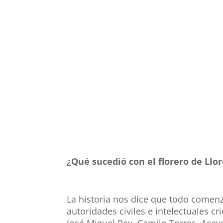
¿Qué sucedió con el florero de Llor
La historia nos dice que todo comenzó
autoridades civiles e intelectuales cr
José Miguel Pey, Camilo Torres, Ace