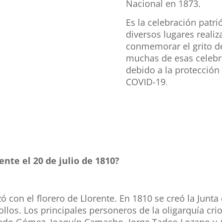
Nacional en 1873.
Es la celebración patri
diversos lugares realiz
conmemorar el grito d
muchas de esas celebra
debido a la protección
COVID-19
.
ente el 20 de julio de 1810?
 con el florero de Llorente. En 1810 se creó la Junta
iollos. Los principales personeros de la oligarquía cr
vedo Gómez, Joaquín Camacho, Jorge Tadeo Lozano y An