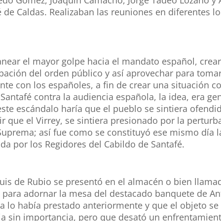
sé de Caldas. Realizaban las reuniones en diferentes l
near el mayor golpe hacia el mandato español, crear
rbación del orden público y así aprovechar para tomar
e con los españoles, a fin de crear una situación con
Santafé contra la audiencia española, la idea, era ge
ste escándalo haría que el pueblo se sintiera ofendid
 que el Virrey, se sintiera presionado por la perturb
a Suprema; así fue como se constituyó ese mismo día 
ada por los Regidores del Cabildo de Santafé.
Luis de Rubio se presentó en el almacén o bien llama
o para adornar la mesa del destacado banquete de Ant
 ya lo había prestado anteriormente y que el objeto 
ia sin importancia, pero que desató un enfrentamiento